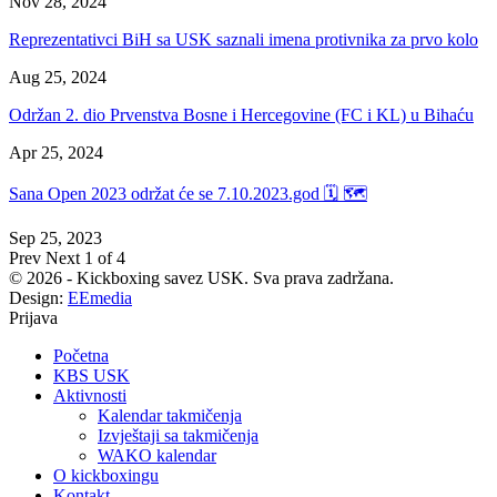
Nov 28, 2024
Reprezentativci BiH sa USK saznali imena protivnika za prvo kolo
Aug 25, 2024
Održan 2. dio Prvenstva Bosne i Hercegovine (FC i KL) u Bihaću
Apr 25, 2024
Sana Open 2023 održat će se 7.10.2023.god 🗓 🗺
Sep 25, 2023
Prev
Next
1 of 4
© 2026 - Kickboxing savez USK. Sva prava zadržana.
Design:
EEmedia
Prijava
Početna
KBS USK
Aktivnosti
Kalendar takmičenja
Izvještaji sa takmičenja
WAKO kalendar
O kickboxingu
Kontakt