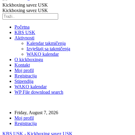
Kickboxing savez USK
Kickboxing savez USK
Početna
KBS USK
Aktivnosti
Kalendar takmičenja
Izvještaji sa takmičenja
WAKO kalendar
O kickboxingu
Kontakt
Moj profil
Registracija
Stipendija
WAKO kalendar
WP File download search
Friday, August 7, 2026
Moj profil
Registracija
KBS USK - Kickboxing savez USK