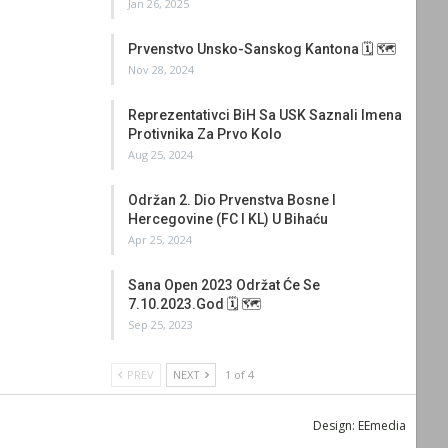
Jan 26, 2025
Prvenstvo Unsko-Sanskog Kantona 🗓 🗺
Nov 28, 2024
Reprezentativci BiH Sa USK Saznali Imena
Protivnika Za Prvo Kolo
Aug 25, 2024
Održan 2. Dio Prvenstva Bosne I
Hercegovine (FC I KL) U Bihaću
Apr 25, 2024
Sana Open 2023 Održat Će Se
7.10.2023.god 🗓 🗺
Sep 25, 2023
PREV
NEXT
1 of 4
Design:
EEmedia