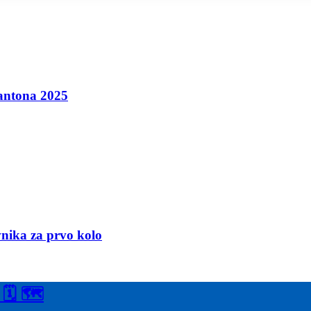
antona 2025
vnika za prvo kolo
 🗓 🗺