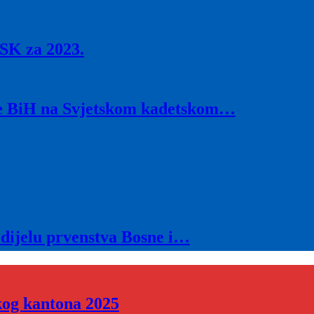
SK za 2023.
ije BiH na Svjetskom kadetskom…
 dijelu prvenstva Bosne i…
kog kantona 2025