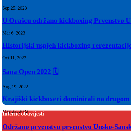
Sep 25, 2023
U Orašcu održano kickboxing Prvenstvo U
Mar 6, 2023
Historijski uspjeh kickboxing rerezentac
Oct 11, 2022
Sana Open 2022 🗓
Aug 19, 2022
Krajiški kickboxeri dominirali na drugom
May 22, 2022
Interne obavijesti
Održano prvenstvo prvenstvo Unsko-Sans