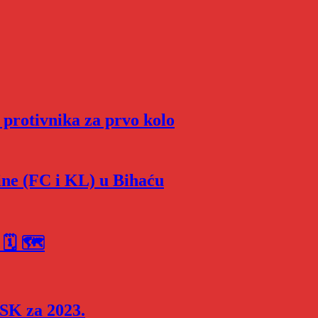
protivnika za prvo kolo
ine (FC i KL) u Bihaću
 🗓 🗺
SK za 2023.