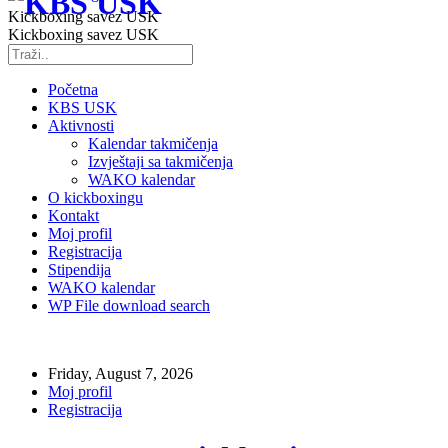
Kickboxing savez USK
Kickboxing savez USK
Početna
KBS USK
Aktivnosti
Kalendar takmičenja
Izvještaji sa takmičenja
WAKO kalendar
O kickboxingu
Kontakt
Moj profil
Registracija
Stipendija
WAKO kalendar
WP File download search
Friday, August 7, 2026
Moj profil
Registracija