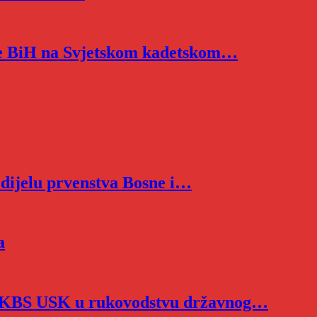
ije BiH na Svjetskom kadetskom…
 dijelu prvenstva Bosne i…
a
i KBS USK u rukovodstvu državnog…