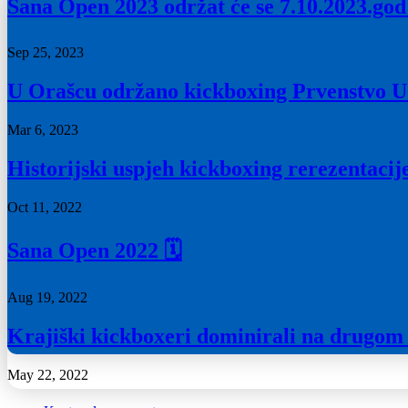
Sana Open 2023 održat će se 7.10.2023.god
Sep 25, 2023
U Orašcu održano kickboxing Prvenstvo U
Mar 6, 2023
Historijski uspjeh kickboxing rerezentac
Oct 11, 2022
Sana Open 2022 🗓
Aug 19, 2022
Krajiški kickboxeri dominirali na drugom
May 22, 2022