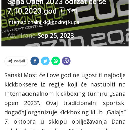
Sana Open 2023 održat će se
7.10.2023.god 🗓 🗺
Internacionalni kickboxing kupa
Ažurirano
Sep 25, 2023
2022
Podjeli
Sanski Most će i ove godine ugostiti najbolje
kickboksere iz regije koji će nastupiti na
Internacionalnom kickboxing turniru „Sana
open 2023“. Ovaj tradicionalni sportski
događaj organizuje Kickboxing klub „Galaja“
7. oktobra u sklopu obilježavanja Dana