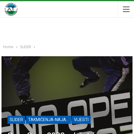
Home
SLIDER
SLIDER
TAKMIČENJA-NAJAVE
VIJESTI