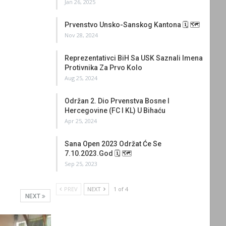
Jan 26, 2025
Prvenstvo Unsko-Sanskog Kantona 🗓 🗺
Nov 28, 2024
Reprezentativci BiH Sa USK Saznali Imena
Protivnika Za Prvo Kolo
Aug 25, 2024
Održan 2. Dio Prvenstva Bosne I
Hercegovine (FC I KL) U Bihaću
Apr 25, 2024
Sana Open 2023 Održat Će Se
7.10.2023.god 🗓 🗺
Sep 25, 2023
PREV
NEXT
1 of 4
NEXT