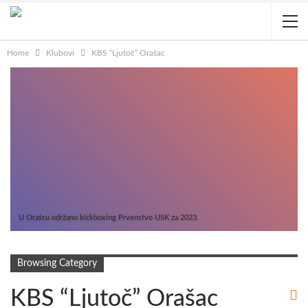
Home
Klubovi
KBS “Ljutoč” Orašac
U Orašcu održano kickboxing Prvenstvo USK za 2023.
Browsing Category
KBS “Ljutoč” Orašac