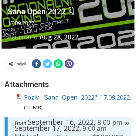
Sana Open 2022 🗓
17.09.2022
Ažurirano
Aug 28, 2022
2022
Podjeli
Attachments
Poziv ''Sana Open 2022'' 17.09.2022.
(10 MB)
September 16, 2022
8:00 pm
,
from
to
September 17, 2022
9:00 am
,
Scheduled