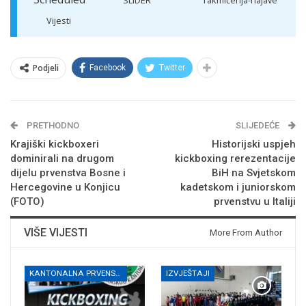
SLIDER
Takmičenja-najave
Vijesti
Podjeli
Facebook
Twitter
PRETHODNO
SLIJEDEĆE
Krajiški kickboxeri
Historijski uspjeh
dominirali na drugom
kickboxing rerezentacije
dijelu prvenstva Bosne i
BiH na Svjetskom
Hercegovine u Konjicu
kadetskom i juniorskom
(FOTO)
prvenstvu u Italiji
VIŠE VIJESTI
More From Author
KANTONALNA PRVENSTVA
IZVJEŠTAJI