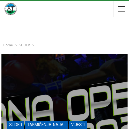
Home
SLIDER
SLIDER
TAKMIČENJA-NAJAVE
VIJESTI