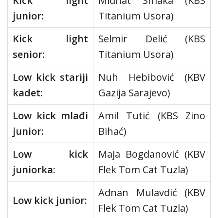
Kick light
Midhat Smaka (KBS
junior:
Titanium Usora)
Kick light
Selmir Delić (KBS
senior:
Titanium Usora)
Low kick stariji
Nuh Hebibović (KBV
kadet:
Gazija Sarajevo)
Low kick mlađi
Amil Tutić (KBS Zino
junior:
Bihać)
Low kick
Maja Bogdanović (KBV
juniorka:
Flek Tom Cat Tuzla)
Adnan Mulavdić (KBV
Low kick junior:
Flek Tom Cat Tuzla)