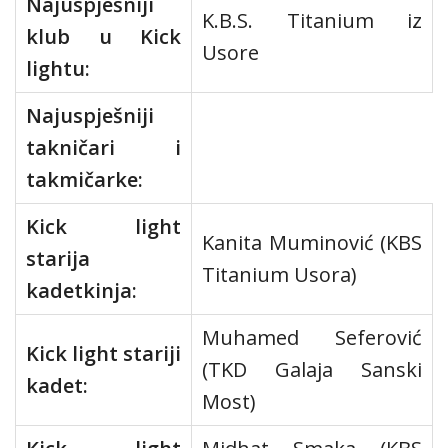
Najuspješniji
K.B.S. Titanium iz
klub u Kick
Usore
lightu:
Najuspješniji
takničari i
takmičarke:
Kick light
Kanita Muminović (KBS
starija
Titanium Usora)
kadetkinja:
Muhamed Seferović
Kick light stariji
(TKD Galaja Sanski
kadet:
Most)