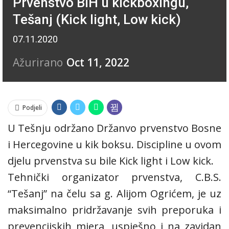
Prvenstvo BiH u kickboxingu,
Tešanj (Kick light, Low kick)
07.11.2020
Ažurirano
Oct 11, 2022
Podjeli
U Tešnju održano Držanvo prvenstvo Bosne
i Hercegovine u kik boksu. Discipline u ovom
djelu prvenstva su bile Kick light i Low kick.
Tehnički organizator prvenstva, C.B.S.
“Tešanj” na čelu sa g. Alijom Ogrićem, je uz
maksimalno pridržavanje svih preporuka i
prevencijskih mjera, uspješno i na zavidan