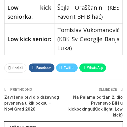
Low kick
Šejla Oraščanin (KBS
seniorka:
Favorit BH Bihać)
Tomislav Vukomanović
Low kick senior:
(KBK Sv Georgije Banja
Luka)
Podjeli
Facebook
Twitter
WhatsApp
Viber
PRETHODNO
SLIJEDEĆE
Završeno prvi dio državnog
Na Palama održan 2. dio
prvenstva u kik boksu –
Prvenstvo BiH u
Novi Grad 2020.
kickboxingu(Kick light, Low
kick)