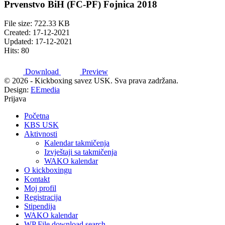
Prvenstvo BiH (FC-PF) Fojnica 2018
File size: 722.33 KB
Created: 17-12-2021
Updated: 17-12-2021
Hits: 80
Download
Preview
© 2026 - Kickboxing savez USK. Sva prava zadržana.
Design:
EEmedia
Prijava
Početna
KBS USK
Aktivnosti
Kalendar takmičenja
Izvještaji sa takmičenja
WAKO kalendar
O kickboxingu
Kontakt
Moj profil
Registracija
Stipendija
WAKO kalendar
WP File download search