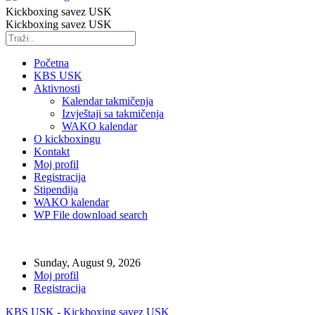
Kickboxing savez USK
Kickboxing savez USK
Početna
KBS USK
Aktivnosti
Kalendar takmičenja
Izvještaji sa takmičenja
WAKO kalendar
O kickboxingu
Kontakt
Moj profil
Registracija
Stipendija
WAKO kalendar
WP File download search
Sunday, August 9, 2026
Moj profil
Registracija
KBS USK - Kickboxing savez USK