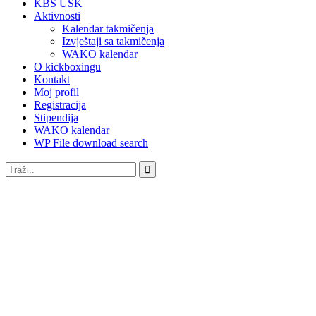
KBS USK
Aktivnosti
Kalendar takmičenja
Izvještaji sa takmičenja
WAKO kalendar
O kickboxingu
Kontakt
Moj profil
Registracija
Stipendija
WAKO kalendar
WP File download search