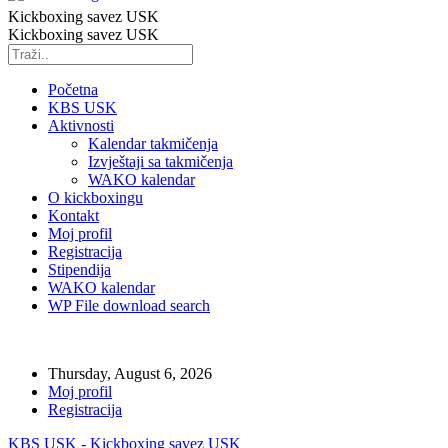
Kickboxing savez USK
Kickboxing savez USK
Početna
KBS USK
Aktivnosti
Kalendar takmičenja
Izvještaji sa takmičenja
WAKO kalendar
O kickboxingu
Kontakt
Moj profil
Registracija
Stipendija
WAKO kalendar
WP File download search
Thursday, August 6, 2026
Moj profil
Registracija
KBS USK - Kickboxing savez USK