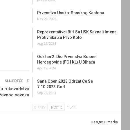
Prvenstvo Unsko-Sanskog Kantona
Nov 28, 2024
Reprezentativci BiH Sa USK Saznali Imena
Protivnika Za Prvo Kolo
Aug 25, 2024
Održan 2. Dio Prvenstva Bosne I
Hercegovine (FC I KL) U Bihaću
Apr 25, 2024
SLIJEDEĆE
Sana Open 2023 Održat Će Se
7.10.2023.god
 u rukovodstvu
Sep 25, 2023
žavnog saveza
PREV
NEXT
1 of 4
Design:
EEmedia